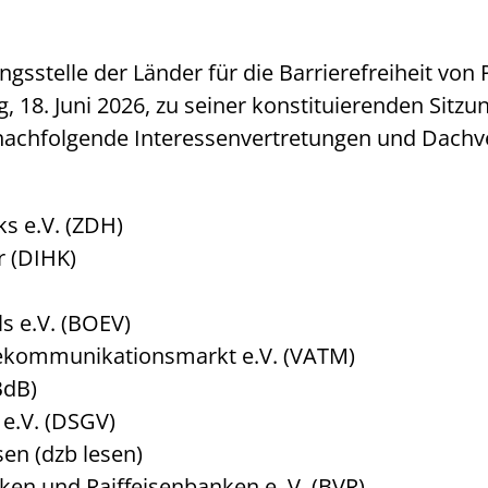
gsstelle der Länder für die Barrierefreiheit von
tag, 18. Juni 2026, zu seiner konstituierenden
 nachfolgende Interessenvertretungen und Dachv
s e.V. (ZDH)
 (DIHK)
s e.V. (BOEV)
elekommunikationsmarkt e.V. (VATM)
BdB)
e.V. (DSGV)
en (dzb lesen)
n und Raiffeisenbanken e. V. (BVR)